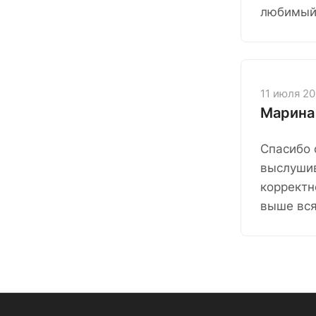
любимый 
11 июля 2
Марина
Спасибо 
выслушив
корректн
выше вся