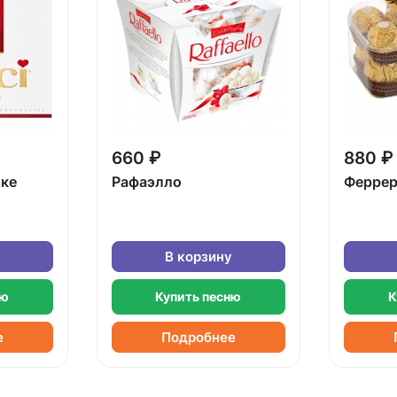
660 ₽
880 ₽
бке
Рафаэлло
Феррер
В корзину
ню
Купить песню
К
е
Подробнее