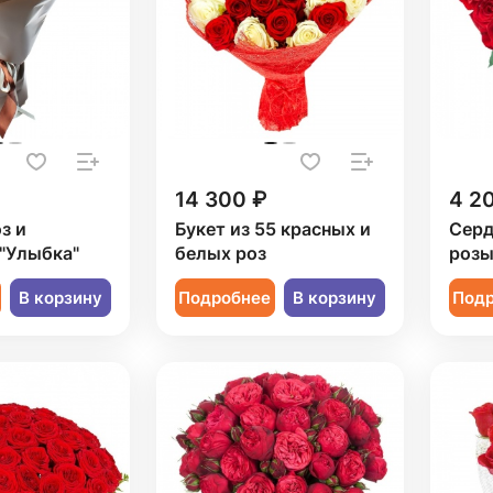
14 300 ₽
4 2
з и
Букет из 55 красных и
Серд
"Улыбка"
белых роз
роз
В корзину
Подробнее
В корзину
Под