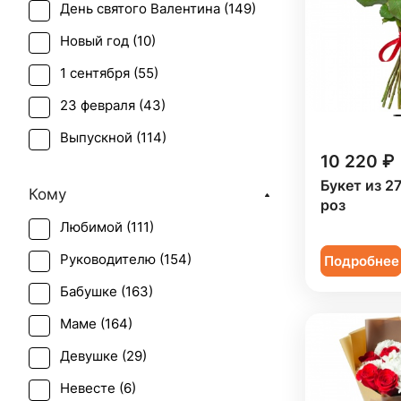
День святого Валентина (
149
)
Лилия (
6
)
Новый год (
10
)
Лимониум (
1
)
1 сентября (
55
)
Мимоза (
2
)
23 февраля (
43
)
Орхидея (
5
)
Выпускной (
114
)
Подсолнух (
2
)
10 220 ₽
День матери (
146
)
Ранункулюс (
1
)
Букет из 2
Кому
День учителя (
114
)
роз
Роза (
153
)
Любимой (
111
)
Пасха (
6
)
Роза кустовая (
23
)
Руководителю (
154
)
Подробнее
Первое свидание (
156
)
Скиммия (
2
)
Бабушке (
163
)
Последний звонок (
104
)
Солидаго (
1
)
Маме (
164
)
Рождение ребенка (
83
)
Статица (
2
)
Девушке (
29
)
Рождество (
9
)
Тюльпан (
2
)
Невесте (
6
)
Свадьба (
2
)