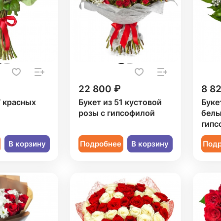
22 800 ₽
8 8
7 красных
Букет из 51 кустовой
Буке
розы с гипсофилой
белы
гипс
В корзину
Подробнее
В корзину
Под