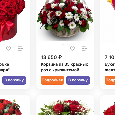
13 650 ₽
7 10
обке
Корзина из 35 красных
Буке
заря"
роз с хризантемой
желт
В корзину
Подробнее
В корзину
Под