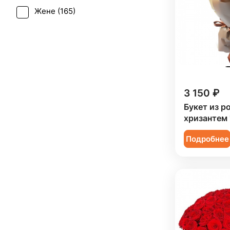
Фрезия (
1
)
Жене (
165
)
Татьянин день (
145
)
Хризантема (
11
)
Женщине (
164
)
Юбилей (
124
)
Эустома (
5
)
Коллеге (
164
)
Мужчине (
63
)
Подруге (
29
)
3 150 ₽
Ребенку (
65
)
Букет из ро
хризантем 
Сестре (
29
)
Подробнее