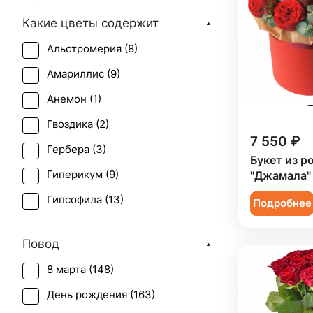
Какие цветы содержит
Альстромерия (
8
)
Амариллис (
9
)
Анемон (
1
)
Гвоздика (
2
)
7 550 ₽
Гербера (
3
)
Букет из р
Гиперикум (
9
)
"Джамала"
Гипсофила (
13
)
Подробнее
Гладиолус (
1
)
Повод
Ирис (
1
)
8 марта (
148
)
Калла (
2
)
День рождения (
163
)
Краспедия (
2
)