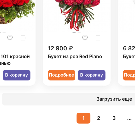
12 900 ₽
6 8
 101 красной
Букет из роз Red Piano
Буке
енью
В корзину
Подробнее
В корзину
Под
Загрузить еще
1
2
3
...