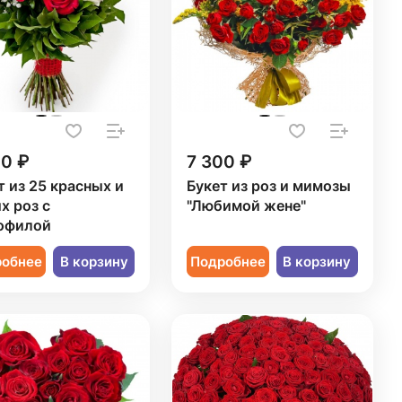
20 ₽
7 300 ₽
т из 25 красных и
Букет из роз и мимозы
х роз с
"Любимой жене"
офилой
робнее
В корзину
Подробнее
В корзину