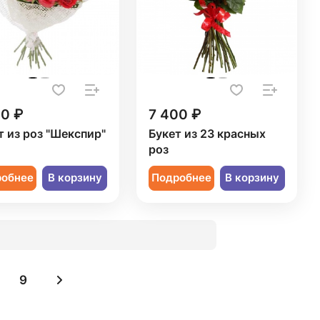
20 ₽
7 400 ₽
т из роз "Шекспир"
Букет из 23 красных
роз
робнее
В корзину
Подробнее
В корзину
9