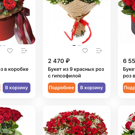
2 470 ₽
6 5
оз в коробке
Букет из 9 красных роз
Буке
с гипсофилой
роз 
В корзину
Подробнее
В корзину
Под