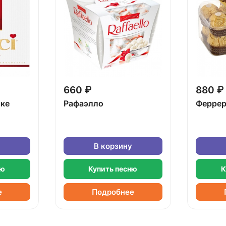
660 ₽
880 ₽
бке
Рафаэлло
Феррер
В корзину
ню
Купить песню
К
е
Подробнее