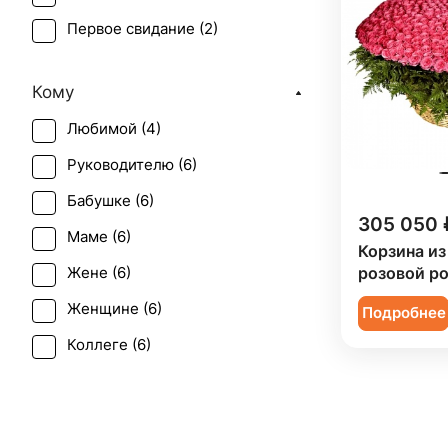
Первое свидание (
2
)
Рождение ребенка (
5
)
Кому
Татьянин день (
2
)
Любимой (
4
)
Юбилей (
6
)
Руководителю (
6
)
Бабушке (
6
)
305 050 
Маме (
6
)
Корзина из
розовой р
Жене (
6
)
Женщине (
6
)
Подробнее
Коллеге (
6
)
Мужчине (
2
)