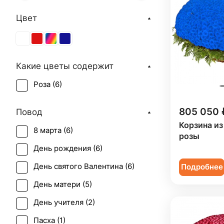
Цвет
Какие цветы содержит
Роза (
6
)
805 050 
Повод
Корзина из
8 марта (
6
)
розы
День рождения (
6
)
День святого Валентина (
6
)
Подробнее
День матери (
5
)
День учителя (
2
)
Пасха (
1
)