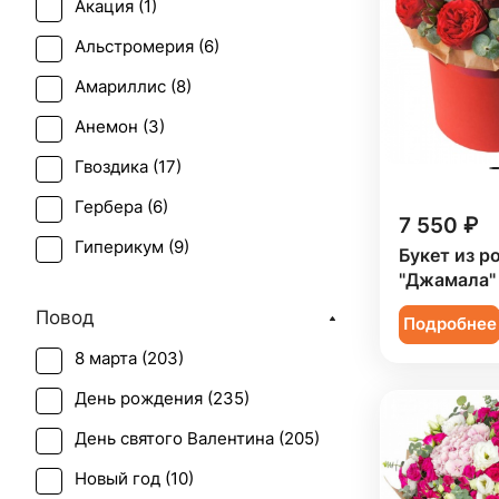
Акация (
1
)
Альстромерия (
6
)
Амариллис (
8
)
Анемон (
3
)
Гвоздика (
17
)
Гербера (
6
)
7 550 ₽
Гиперикум (
9
)
Букет из р
"Джамала"
Гипсофила (
10
)
Повод
Подробнее
Гладиолус (
2
)
8 марта (
203
)
Гортензия (
3
)
День рождения (
235
)
Ирис (
1
)
День святого Валентина (
205
)
Калла (
2
)
Новый год (
10
)
Краспедия (
1
)