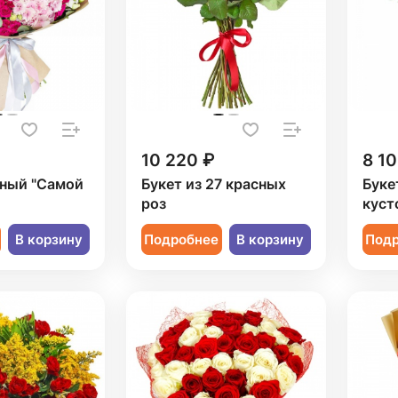
10 220 ₽
8 10
рный "Самой
Букет из 27 красных
Буке
роз
куст
В корзину
Подробнее
В корзину
Под