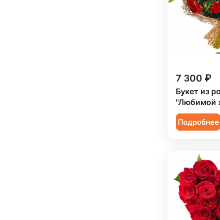
Траур (
3
)
Хризантема (
7
)
Коллеге (
244
)
Юбилей (
142
)
Эустома (
4
)
Мужчине (
85
)
Подруге (
33
)
Ребенку (
123
)
7 300 ₽
Сестре (
33
)
Букет из р
"Любимой 
Подробнее