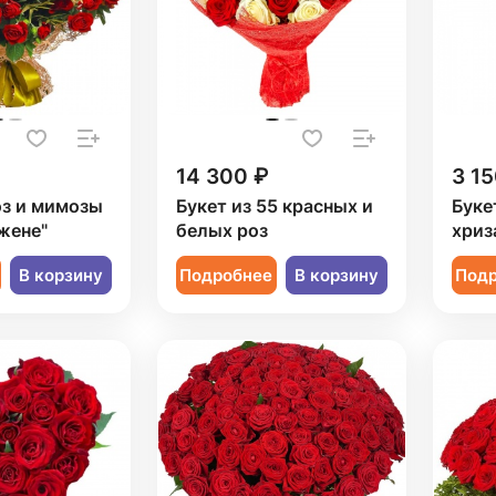
14 300 ₽
3 15
оз и мимозы
Букет из 55 красных и
Буке
жене"
белых роз
хриз
В корзину
Подробнее
В корзину
Под