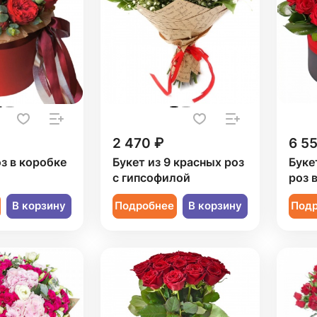
2 470 ₽
6 5
оз в коробке
Букет из 9 красных роз
Буке
с гипсофилой
роз 
В корзину
Подробнее
В корзину
Под