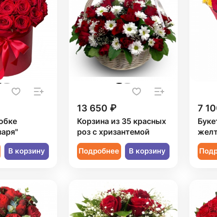
13 650 ₽
7 10
обке
Корзина из 35 красных
Буке
заря"
роз с хризантемой
желт
В корзину
Подробнее
В корзину
Под