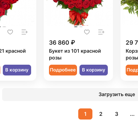
36 860 ₽
29 
21 красной
Букет из 101 красной
Корз
розы
розы
В корзину
Подробнее
В корзину
Под
Загрузить еще
1
2
3
...