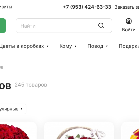
+7 (953) 424-63-33
изиты
Заказать з
Войти
Цветы в коробках
Кому
Повод
Подарк
ов
ов
245 товаров
улярные