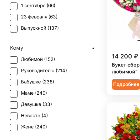
1 сентября (
66
)
Лилия (
3
)
23 февраля (
63
)
Мимоза (
2
)
Выпускной (
137
)
Нигелла (
1
)
День матери (
162
)
Орхидея (
2
)
Кому
День учителя (
121
)
Пион (
16
)
14 200 ₽
Любимой (
152
)
Пасха (
3
)
Подсолнух (
1
)
Букет сбо
Руководителю (
214
)
любимой"
Первое свидание (
227
)
Ранункулюс (
2
)
Бабушке (
238
)
Подробнее
Последний звонок (
129
)
Роза (
145
)
Маме (
240
)
Рождение ребенка (
88
)
Роза кустовая (
23
)
Девушке (
33
)
Рождество (
9
)
Скиммия (
3
)
Невесте (
4
)
Свадьба (
2
)
Тюльпан (
41
)
Жене (
240
)
Татьянин день (
159
)
Фрезия (
1
)
Женщине (
242
)