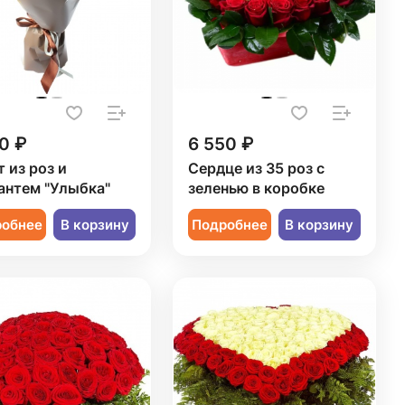
0 ₽
6 550 ₽
т из роз и
Сердце из 35 роз с
антем "Улыбка"
зеленью в коробке
робнее
В корзину
Подробнее
В корзину