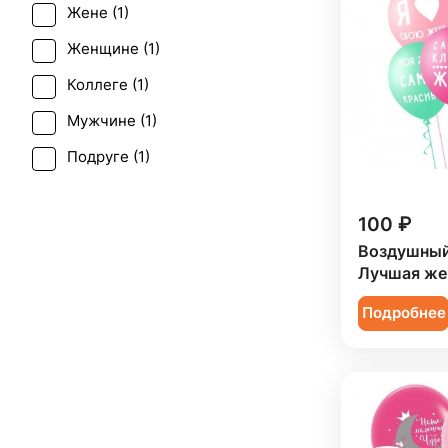
Жене (
1
)
Женщине (
1
)
Коллеге (
1
)
Мужчине (
1
)
Подруге (
1
)
Ребенку (
1
)
100 ₽
Сестре (
1
)
Воздушны
Лучшая жен
Подробнее