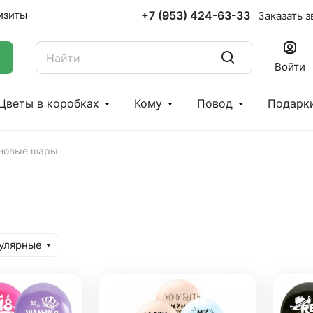
+7 (953) 424-63-33
изиты
Заказать з
Войти
Цветы в коробках
Кому
Повод
Подарк
новые шары
улярные