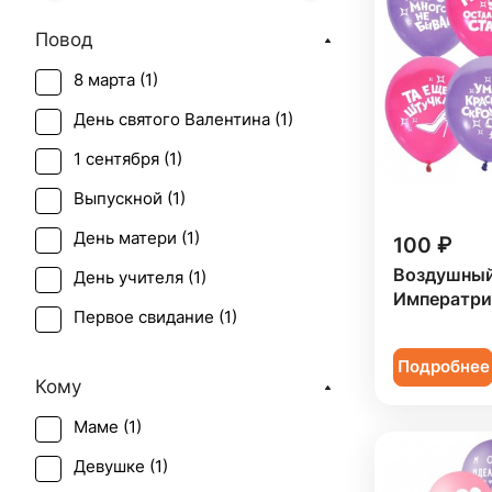
Повод
8 марта (
1
)
День святого Валентина (
1
)
1 сентября (
1
)
Выпускной (
1
)
День матери (
1
)
100 ₽
Воздушны
День учителя (
1
)
Императри
Первое свидание (
1
)
Последний звонок (
1
)
Подробнее
Кому
Рождение ребенка (
1
)
Маме (
1
)
Татьянин день (
1
)
Девушке (
1
)