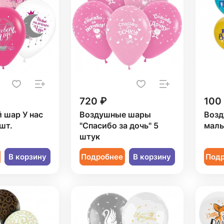
720 ₽
100
 шар У нас
Воздушные шары
Возд
 шт.
"Спасибо за дочь" 5
маль
штук
В корзину
Подробнее
В корзину
Под