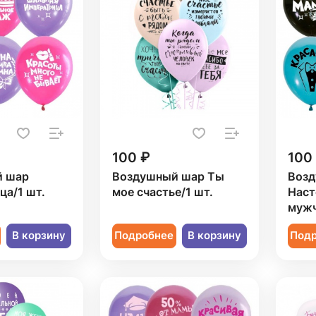
100 ₽
100
й шар
Воздушный шар Ты
Возд
ца/1 шт.
мое счастье/1 шт.
Нас
мужч
В корзину
Подробнее
В корзину
Под