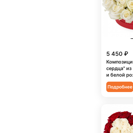
Ребенку (
17
)
Сестре (
5
)
5 450 ₽
Композици
сердца" из
и белой ро
Подробнее