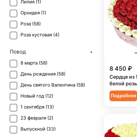
Лилия (
1
)
Орхидея (
1
)
Роза (
58
)
Роза кустовая (
4
)
Повод
8 марта (
58
)
8 450 ₽
День рождения (
58
)
Сердце из 
белой розы
День святого Валентина (
58
)
Подробнее
Новый год (
12
)
1 сентября (
13
)
23 февраля (
2
)
Выпускной (
33
)