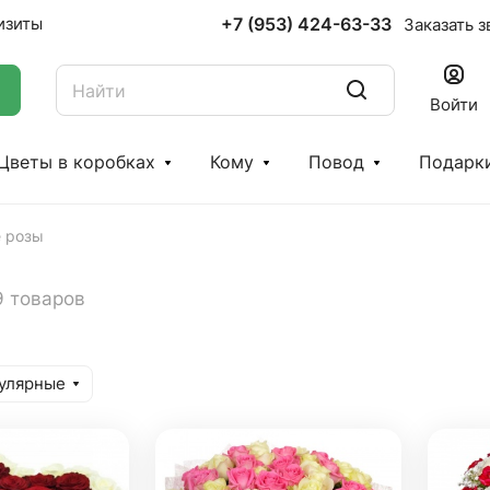
+7 (953) 424-63-33
изиты
Заказать з
Войти
Цветы в коробках
Кому
Повод
Подарк
е розы
9 товаров
улярные