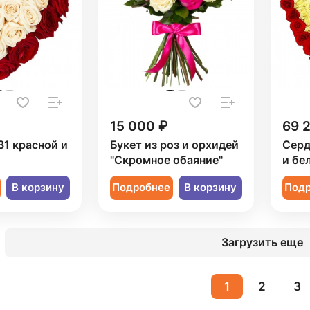
15 000 ₽
69 
31 красной и
Букет из роз и орхидей
Серд
"Скромное обаяние"
и бе
В корзину
Подробнее
В корзину
Под
Загрузить еще
1
2
3