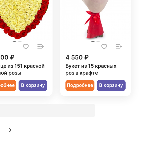
200 ₽
4 550 ₽
це из 151 красной
Букет из 15 красных
лой розы
роз в крафте
робнее
В корзину
Подробнее
В корзину