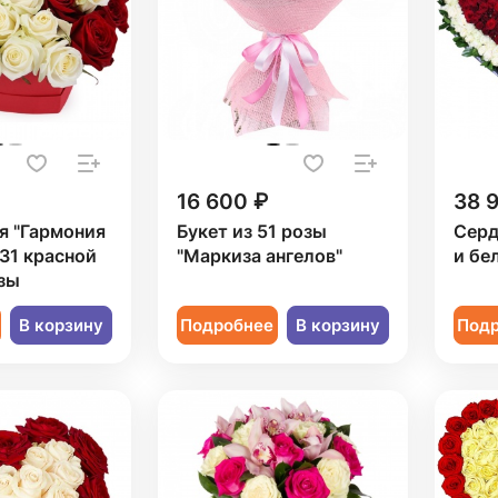
16 600 ₽
38 
я "Гармония
Букет из 51 розы
Серд
 31 красной
"Маркиза ангелов"
и бе
зы
В корзину
Подробнее
В корзину
Под