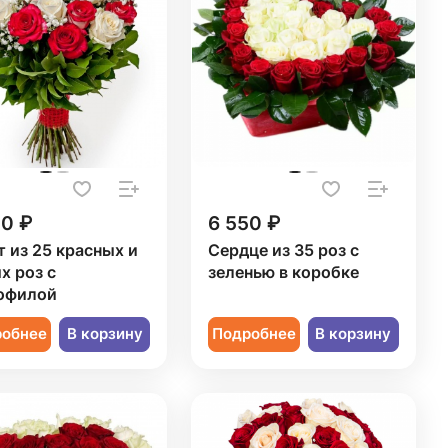
20 ₽
6 550 ₽
т из 25 красных и
Сердце из 35 роз с
х роз с
зеленью в коробке
офилой
робнее
В корзину
Подробнее
В корзину