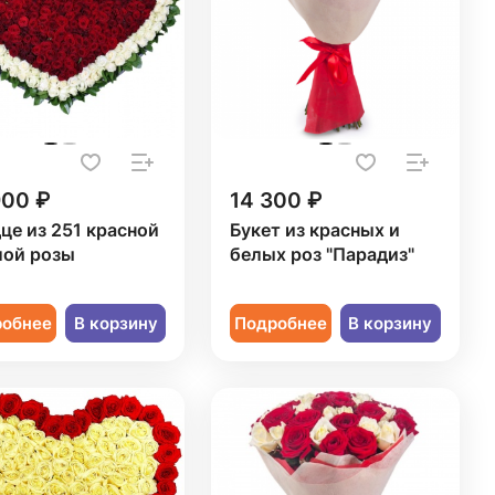
900 ₽
14 300 ₽
це из 251 красной
Букет из красных и
лой розы
белых роз "Парадиз"
робнее
В корзину
Подробнее
В корзину