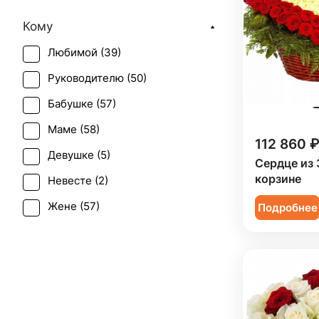
День матери (
58
)
Кому
День учителя (
33
)
Любимой (
39
)
Пасха (
5
)
Руководителю (
50
)
Первое свидание (
52
)
Бабушке (
57
)
Последний звонок (
31
)
Маме (
58
)
Рождение ребенка (
39
)
112 860 ₽
Девушке (
5
)
Рождество (
11
)
Сердце из 
корзине
Невесте (
2
)
Татьянин день (
56
)
Жене (
57
)
Подробнее
Юбилей (
45
)
Женщине (
59
)
Коллеге (
57
)
Мужчине (
4
)
Подруге (
5
)