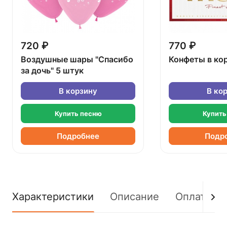
720 ₽
770 ₽
Воздушные шары "Спасибо
Конфеты в ко
за дочь" 5 штук
В корзину
В ко
Купить песню
Купить
Подробнее
Подр
Характеристики
Описание
Оплата