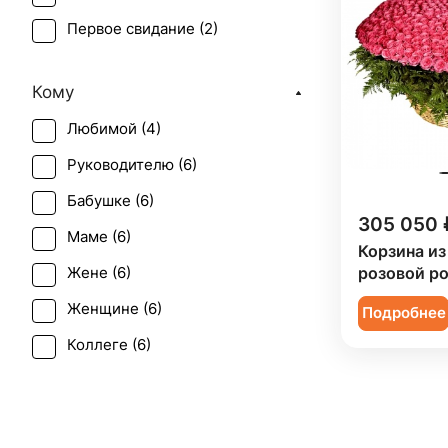
Первое свидание (
2
)
Рождение ребенка (
5
)
Кому
Татьянин день (
2
)
Любимой (
4
)
Юбилей (
6
)
Руководителю (
6
)
Бабушке (
6
)
305 050 
Маме (
6
)
Корзина из
розовой р
Жене (
6
)
Женщине (
6
)
Подробнее
Коллеге (
6
)
Мужчине (
2
)