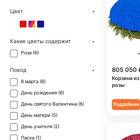
Цвет
Какие цветы содержит
Роза (
6
)
805 050 
Повод
Корзина из
8 марта (
6
)
розы
День рождения (
6
)
День святого Валентина (
6
)
Подробнее
День матери (
5
)
День учителя (
2
)
Пасха (
1
)