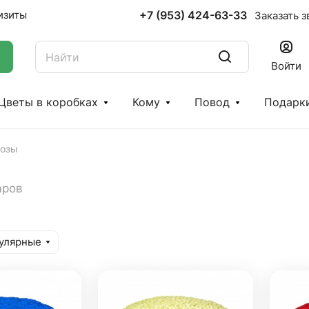
+7 (953) 424-63-33
изиты
Заказать з
Войти
Цветы в коробках
Кому
Повод
Подарк
розы
аров
улярные