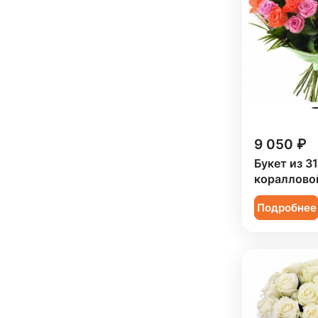
Подруге (
1
)
Ребенку (
24
)
Сестре (
1
)
9 050 ₽
Букет из 3
кораллово
Подробнее