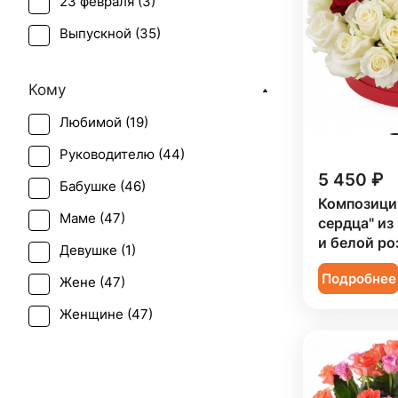
23 февраля (
3
)
Выпускной (
35
)
День матери (
47
)
Кому
День учителя (
38
)
Любимой (
19
)
Пасха (
3
)
Руководителю (
44
)
Первое свидание (
47
)
5 450 ₽
Бабушке (
46
)
Последний звонок (
35
)
Композици
Маме (
47
)
сердца" из
Рождение ребенка (
28
)
и белой ро
Девушке (
1
)
Рождество (
8
)
Подробнее
Жене (
47
)
Татьянин день (
46
)
Женщине (
47
)
Юбилей (
39
)
Коллеге (
47
)
Мужчине (
7
)