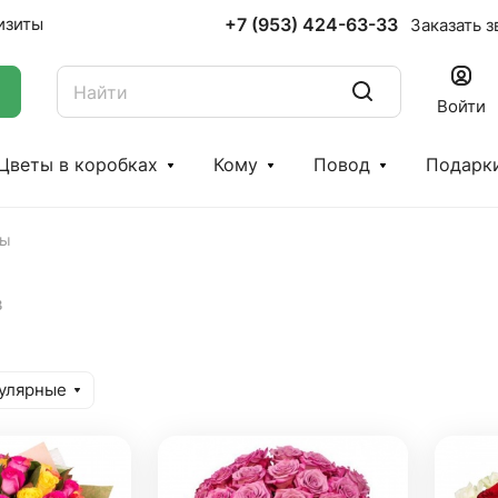
+7 (953) 424-63-33
изиты
Заказать з
Войти
Цветы в коробках
Кому
Повод
Подарк
зы
в
улярные