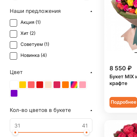
Наши предложения
Акция (
1
)
Хит (
2
)
Советуем (
1
)
Новинка (
4
)
8 550 ₽
Цвет
Букет MIX 
крафте
Подробнее
Кол-во цветов в букете