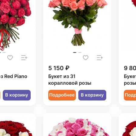
5 150 ₽
9 8
з Red Piano
Букет из 31
Буке
коралловой розы
роз
В корзину
Подробнее
В корзину
Под