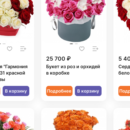
25 700 ₽
5 4
я "Гармония
Букет из роз и орхидей
Серд
 31 красной
в коробке
бело
зы
В корзину
Подробнее
В корзину
Под