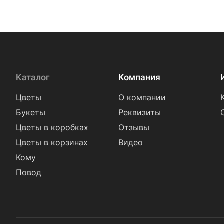
Фрезия (
18
)
Хамелациум (
2
)
Хризантема (
83
)
Эрингиум (
1
)
Эустома (
68
)
Каталог
Компания
Цветы
О компании
Букеты
Реквизиты
Цветы в коробках
Отзывы
Цветы в корзинах
Видео
Кому
Повод