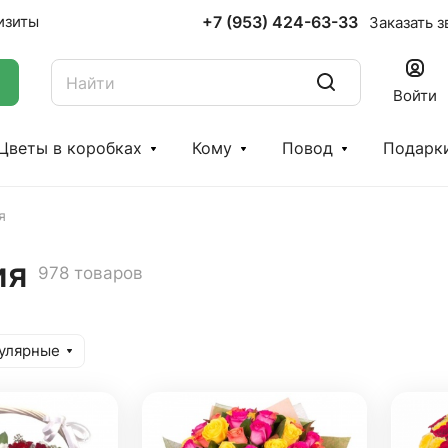
+7 (953) 424-63-33
изиты
Заказать з
Войти
Цветы в коробках
Кому
Повод
Подарк
я
ия
978 товаров
улярные