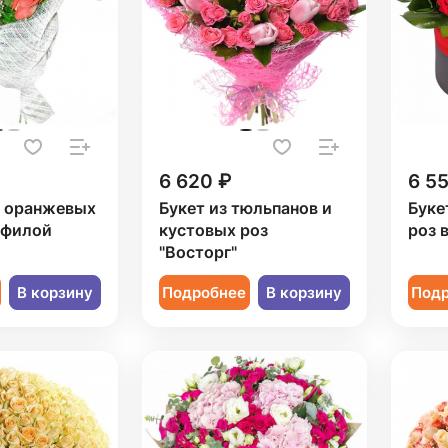
6 620 ₽
6 5
3 оранжевых
Букет из тюльпанов и
Буке
офилой
кустовых роз
роз 
"Восторг"
В корзину
Подробнее
В корзину
Под