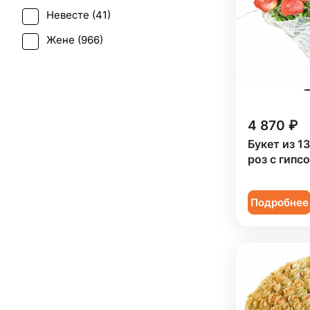
Ирис (
40
)
Невесте (
41
)
Свадьба (
29
)
Калла (
4
)
Жене (
966
)
Татьянин день (
593
)
Краспедия (
2
)
Женщине (
970
)
Траур (
3
)
Леукоспермум (
1
)
Коллеге (
969
)
Юбилей (
689
)
Лилия (
20
)
Мужчине (
119
)
4 870 ₽
Лимониум (
4
)
Подруге (
152
)
Букет из 1
Маттиола (
27
)
роз с гипс
Ребенку (
409
)
Мимоза (
9
)
Сестре (
152
)
Нарцисс (
1
)
Подробнее
Нигелла (
1
)
Озотамнус (
3
)
Орнитогалум (
1
)
Орхидея (
52
)