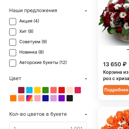
Наши предложения
Акция (
4
)
Хит (
8
)
Советуем (
9
)
Новинка (
8
)
Авторские букеты (
12
)
13 650 ₽
Корзина из
Цвет
роз с хриз
Подробнее
Кол-во цветов в букете