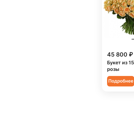
Пион (
75
)
Подсолнух (
33
)
Ранункулюс (
22
)
Роза (
450
)
Роза кустовая (
160
)
45 800 ₽
Ромашка (
2
)
Букет из 1
розы
Сирень (
5
)
Подробнее
Скиммия (
5
)
Солидаго (
6
)
Статица (
20
)
Танацетум (
17
)
Тюльпан (
90
)