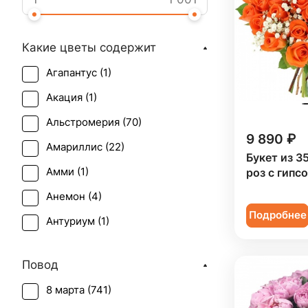
Какие цветы содержит
Агапантус (
1
)
Акация (
1
)
Альстромерия (
70
)
9 890 ₽
Амариллис (
22
)
Букет из 3
Амми (
1
)
роз с гипс
Анемон (
4
)
Подробнее
Антуриум (
1
)
Астильба (
3
)
Повод
Астра (
8
)
8 марта (
741
)
Брассика (
2
)