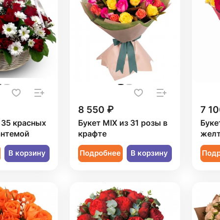
8 550 ₽
7 10
 35 красных
Букет MIX из 31 розы в
Буке
антемой
крафте
желт
В корзину
Подробнее
В корзину
Под