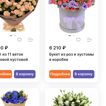
00 ₽
6 210 ₽
т из 11 веток
Букет из роз и эустомы
овой кустовой
в коробке
ы
робнее
В корзину
Подробнее
В корзину