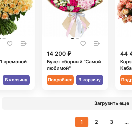
14 200 ₽
44 
51 кремовой
Букет сборный "Самой
Корз
любимой"
Каба
В корзину
Подробнее
В корзину
Под
Загрузить еще
1
2
3
...