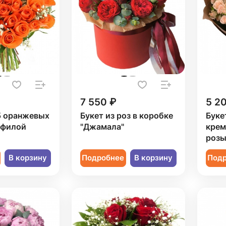
7 550 ₽
5 2
5 оранжевых
Букет из роз в коробке
Буке
офилой
"Джамала"
крем
роз
В корзину
Подробнее
В корзину
Под