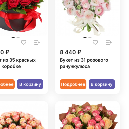
50 ₽
8 440 ₽
т из 35 красных
Букет из 31 розового
в коробке
ранункулюса
робнее
В корзину
Подробнее
В корзину