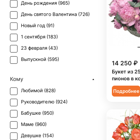
День рождения (
965
)
Бувардия (
1
)
День святого Валентина (
726
)
Буплерум (
1
)
Новый год (
91
)
Ваксфлауэр (
2
)
1 сентября (
183
)
Вероника белая (
1
)
23 февраля (
43
)
Гвоздика (
63
)
Выпускной (
595
)
Гербера (
46
)
14 250 ₽
День матери (
628
)
Букет из 2
Гиацинт (
9
)
пионов в к
Кому
День учителя (
454
)
Гиперикум (
41
)
Любимой (
828
)
Подробнее
Пасха (
34
)
Гипсофила (
39
)
Руководителю (
924
)
Первое свидание (
919
)
Гладиолус (
14
)
Бабушке (
950
)
Последний звонок (
538
)
Гортензия (
35
)
Маме (
960
)
Рождение ребенка (
427
)
Грин белл (
1
)
Девушке (
154
)
Рождество (
88
)