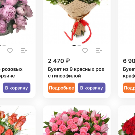
2 470 ₽
6 9
5 розовых
Букет из 9 красных роз
Букет
орзине
с гипсофилой
краф
В корзину
Подробнее
В корзину
Под