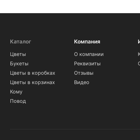
Танацетум (
24
)
Тюльпан (
222
)
Фрезия (
22
)
Хамелациум (
2
)
Каталог
Компания
Хризантема (
106
)
Цветы
О компании
Эрингиум (
1
)
Букеты
Реквизиты
Эустома (
86
)
Цветы в коробках
Отзывы
Цветы в корзинах
Видео
Кому
Повод