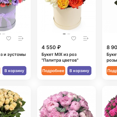
4 550 ₽
8 9
оз и эустомы
Букет MIX из роз
Буке
"Палитра цветов"
роз
В корзину
Подробнее
В корзину
Под