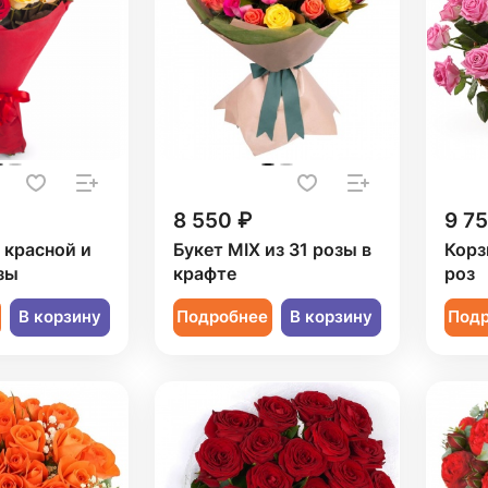
8 550 ₽
9 7
1 красной и
Букет MIX из 31 розы в
Корз
зы
крафте
роз
В корзину
Подробнее
В корзину
Под