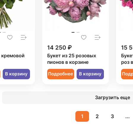
14 250 ₽
15 5
1 кремовой
Букет из 25 розовых
Буке
пионов в корзине
роз 
В корзину
Подробнее
В корзину
Под
Загрузить еще
1
2
3
...