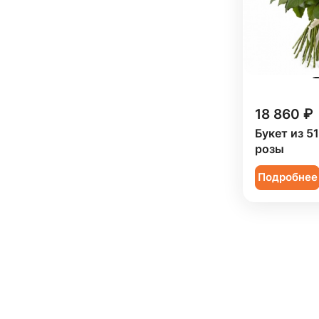
Орнитогалум (
1
)
Орхидея (
62
)
Пион (
92
)
Подсолнух (
57
)
18 860 ₽
Ранункулюс (
23
)
Букет из 5
Роза (
744
)
розы
Роза кустовая (
185
)
Подробнее
Ромашка (
8
)
Сирень (
9
)
Скиммия (
5
)
Солидаго (
10
)
Статица (
21
)