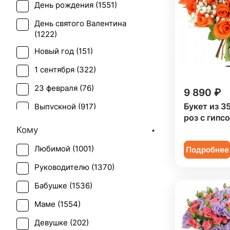
День рождения (
1551
)
Бувардия (
1
)
День святого Валентина
Буплерум (
1
)
(
1222
)
Ваксфлауэр (
2
)
Новый год (
151
)
Васильки (
1
)
1 сентября (
322
)
Вероника белая (
1
)
23 февраля (
76
)
9 890 ₽
Гвоздика (
67
)
Букет из 3
Выпускной (
917
)
роз с гипс
Гербера (
63
)
День матери (
1012
)
Кому
Гиацинт (
20
)
День учителя (
754
)
Любимой (
1001
)
Подробнее
Гиперикум (
43
)
Пасха (
57
)
Руководителю (
1370
)
Гипсофила (
47
)
Первое свидание (
1495
)
Бабушке (
1536
)
Гладиолус (
17
)
Последний звонок (
846
)
Маме (
1554
)
Гортензия (
51
)
Рождение ребенка (
560
)
Девушке (
202
)