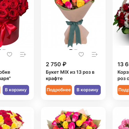
2 750 ₽
13 6
обке
Букет MIX из 13 роз в
Корз
заря"
крафте
роз 
В корзину
Подробнее
В корзину
Под