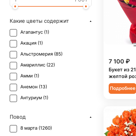
Какие цветы содержит
Агапантус (
1
)
Акация (
1
)
Альстромерия (
85
)
7 100 ₽
Амариллис (
22
)
Букет из 2
Амми (
1
)
желтой ро
Анемон (
13
)
Подробнее
Антуриум (
1
)
Астильба (
3
)
Повод
Астра (
12
)
8 марта (
1260
)
Брассика (
2
)