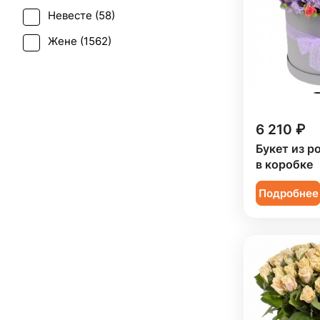
Грин белл (
1
)
Рождество (
147
)
Невесте (
58
)
Дельфиниум (
1
)
Свадьба (
32
)
Жене (
1562
)
Ирис (
59
)
Татьянин день (
970
)
Женщине (
1558
)
Калла (
20
)
Траур (
2
)
Коллеге (
1560
)
Краспедия (
2
)
Юбилей (
973
)
Мужчине (
188
)
6 210 ₽
Леукоспермум (
1
)
Подруге (
200
)
Букет из р
Лилия (
50
)
в коробке
Ребенку (
753
)
Лимониум (
5
)
Подробнее
Сестре (
199
)
Маттиола (
28
)
Мимоза (
22
)
Нарцисс (
3
)
Нигелла (
1
)
Озотамнус (
3
)