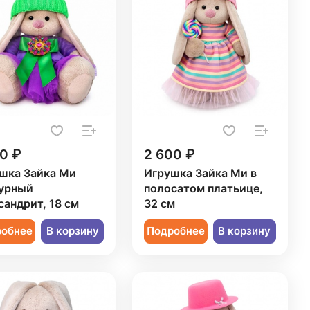
0 ₽
2 600 ₽
шка Зайка Ми
Игрушка Зайка Ми в
урный
полосатом платьице,
сандрит, 18 см
32 см
робнее
В корзину
Подробнее
В корзину