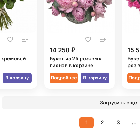
14 250 ₽
15 5
1 кремовой
Букет из 25 розовых
Буке
пионов в корзине
роз 
В корзину
Подробнее
В корзину
Под
Загрузить еще
1
2
3
...