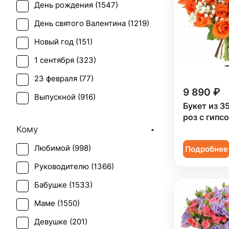
День рождения (
1547
)
Бувардия (
1
)
День святого Валентина (
1219
)
Буплерум (
1
)
Новый год (
151
)
Ваксфлауэр (
2
)
1 сентября (
323
)
Васильки (
1
)
23 февраля (
77
)
Вероника белая (
1
)
9 890 ₽
Выпускной (
916
)
Гвоздика (
68
)
Букет из 3
День матери (
1011
)
роз с гипс
Гербера (
63
)
Кому
День учителя (
753
)
Гиацинт (
20
)
Любимой (
998
)
Подробнее
Пасха (
57
)
Гиперикум (
43
)
Руководителю (
1366
)
Первое свидание (
1491
)
Гипсофила (
47
)
Бабушке (
1533
)
Последний звонок (
845
)
Гладиолус (
17
)
Маме (
1550
)
Рождение ребенка (
558
)
Гортензия (
51
)
Девушке (
201
)
Рождество (
147
)