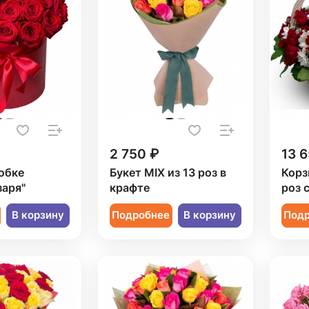
2 750 ₽
13 6
обке
Букет MIX из 13 роз в
Корз
заря"
крафте
роз 
В корзину
Подробнее
В корзину
Под