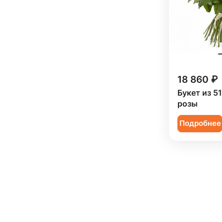
Орнитогалум (
1
)
Орхидея (
62
)
Пион (
92
)
Подсолнух (
57
)
18 860 ₽
Ранункулюс (
23
)
Букет из 5
Роза (
741
)
розы
Роза кустовая (
185
)
Подробнее
Ромашка (
8
)
Сирень (
9
)
Скиммия (
5
)
Солидаго (
10
)
Статица (
21
)