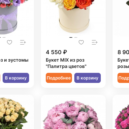
4 550 ₽
8 9
оз и эустомы
Букет MIX из роз
Буке
"Палитра цветов"
роз
В корзину
Подробнее
В корзину
Под