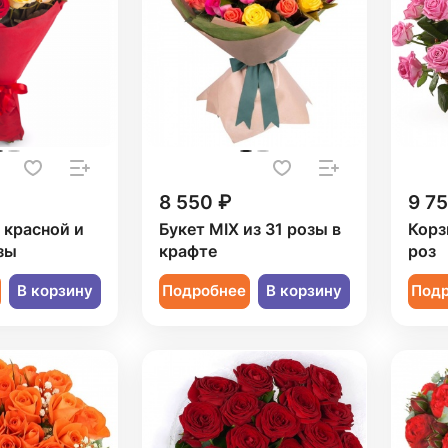
8 550 ₽
9 7
1 красной и
Букет MIX из 31 розы в
Корз
зы
крафте
роз
В корзину
Подробнее
В корзину
Под