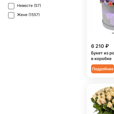
Грин белл (
1
)
Невесте (
57
)
Свадьба (
31
)
Дельфиниум (
1
)
Жене (
1557
)
Татьянин день (
968
)
Ирис (
59
)
Женщине (
1554
)
Траур (
3
)
Калла (
20
)
Коллеге (
1556
)
Юбилей (
970
)
Краспедия (
2
)
Мужчине (
187
)
6 210 ₽
Леукоспермум (
1
)
Подруге (
199
)
Букет из р
Лилия (
49
)
в коробке
Ребенку (
752
)
Лимониум (
5
)
Подробнее
Сестре (
198
)
Маттиола (
28
)
Мимоза (
22
)
Нарцисс (
3
)
Нигелла (
1
)
Озотамнус (
3
)