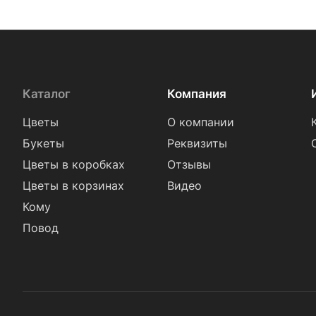
Танацетум (
24
)
Тюльпан (
221
)
Фрезия (
22
)
Хамелациум (
1
)
Каталог
Компания
Хризантема (
105
)
Цветы
О компании
Эрингиум (
1
)
Букеты
Реквизиты
Эустома (
86
)
Цветы в коробках
Отзывы
Цветы в корзинах
Видео
Кому
Повод