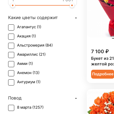
Какие цветы содержит
Агапантус (
1
)
Акация (
1
)
Альстромерия (
84
)
7 100 ₽
Амариллис (
21
)
Букет из 2
Амми (
1
)
желтой ро
Анемон (
13
)
Подробнее
Антуриум (
1
)
Астильба (
3
)
Повод
Астра (
12
)
8 марта (
1257
)
Брассика (
2
)