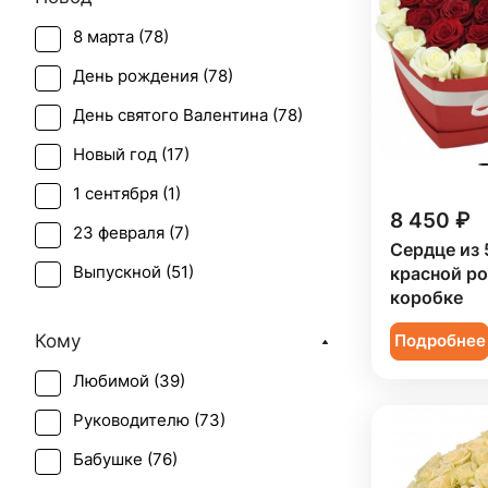
8 марта (
78
)
День рождения (
78
)
День святого Валентина (
78
)
Новый год (
17
)
1 сентября (
1
)
8 450 ₽
23 февраля (
7
)
Сердце из 
Выпускной (
51
)
красной ро
коробке
День матери (
78
)
Кому
Подробнее
День учителя (
52
)
Любимой (
39
)
Пасха (
8
)
Руководителю (
73
)
Первое свидание (
72
)
Бабушке (
76
)
Последний звонок (
42
)