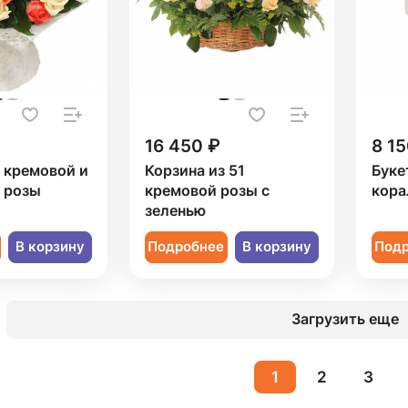
16 450 ₽
8 15
1 кремовой и
Корзина из 51
Буке
 розы
кремовой розы с
кора
зеленью
В корзину
Подробнее
В корзину
Под
Загрузить еще
1
2
3