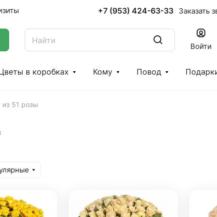
+7 (953) 424-63-33
изиты
Заказать з
Войти
Цветы в коробках
Кому
Повод
Подарк
 из 51 розы
в
улярные