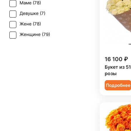
Маме (
78
)
Рождение ребенка (
66
)
Девушке (
7
)
Рождество (
17
)
Жене (
78
)
Татьянин день (
78
)
Женщине (
79
)
Траур (
1
)
Коллеге (
78
)
Юбилей (
75
)
Мужчине (
16
)
16 100 ₽
Подруге (
6
)
Букет из 5
розы
Ребенку (
2
)
Подробнее
Сестре (
7
)