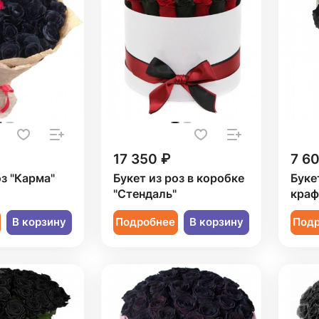
17 350 ₽
7 6
оз "Карма"
Букет из роз в коробке
Буке
"Стендаль"
краф
В корзину
Подробнее
В корзину
Под