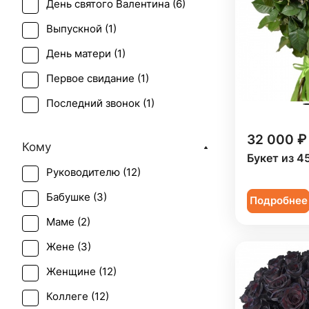
День святого Валентина (
6
)
Выпускной (
1
)
День матери (
1
)
Первое свидание (
1
)
Последний звонок (
1
)
Татьянин день (
1
)
32 000 ₽
Кому
Траур (
10
)
Букет из 4
Руководителю (
12
)
Юбилей (
4
)
Бабушке (
3
)
Подробнее
Маме (
2
)
Жене (
3
)
Женщине (
12
)
Коллеге (
12
)