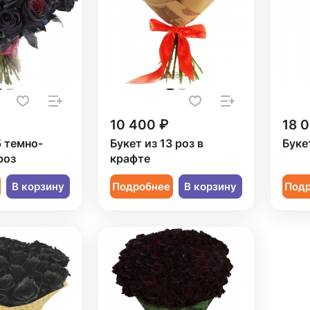
10 400 ₽
18 
5 темно-
Букет из 13 роз в
Буке
роз
крафте
В корзину
Подробнее
В корзину
Под