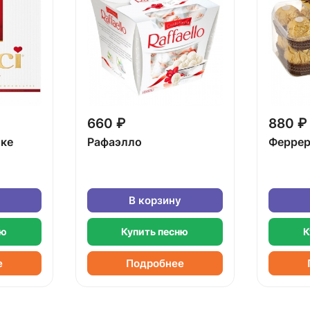
660 ₽
880 ₽
бке
Рафаэлло
Феррер
В корзину
ню
Купить песню
К
е
Подробнее