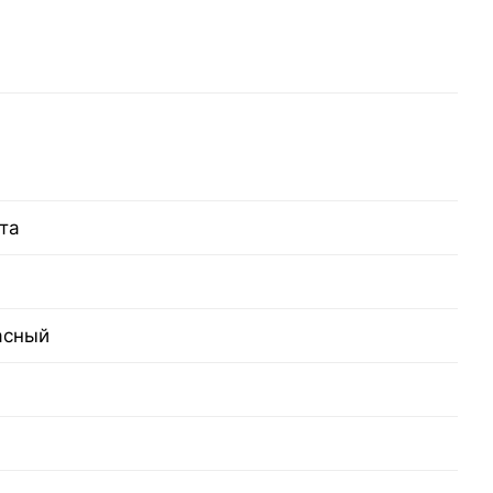
та
асный