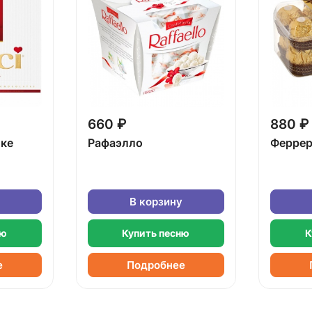
660 ₽
880 ₽
бке
Рафаэлло
Феррер
В корзину
ню
Купить песню
К
е
Подробнее