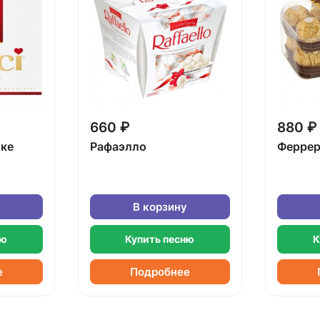
660 ₽
880 ₽
бке
Рафаэлло
Феррер
В корзину
ню
Купить песню
К
е
Подробнее